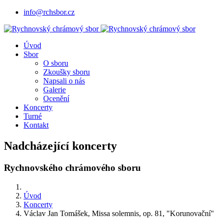
info@rchsbor.cz
Úvod
Sbor
O sboru
Zkoušky sboru
Napsali o nás
Galerie
Ocenění
Koncerty
Turné
Kontakt
Nadcházející koncerty
Rychnovského chrámového sboru
Úvod
Koncerty
Václav Jan Tomášek, Missa solemnis, op. 81, "Korunovační"