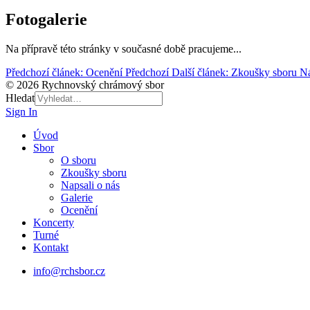
Fotogalerie
Na přípravě této stránky v současné době pracujeme...
Předchozí článek: Ocenění
Předchozí
Další článek: Zkoušky sboru
Ná
© 2026 Rychnovský chrámový sbor
Hledat
Sign In
Úvod
Sbor
O sboru
Zkoušky sboru
Napsali o nás
Galerie
Ocenění
Koncerty
Turné
Kontakt
info@rchsbor.cz