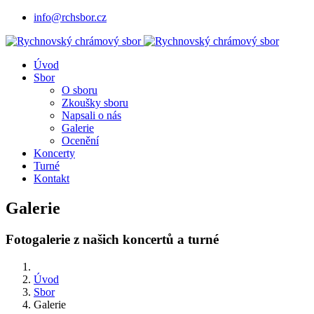
info@rchsbor.cz
Úvod
Sbor
O sboru
Zkoušky sboru
Napsali o nás
Galerie
Ocenění
Koncerty
Turné
Kontakt
Galerie
Fotogalerie z našich koncertů a turné
Úvod
Sbor
Galerie